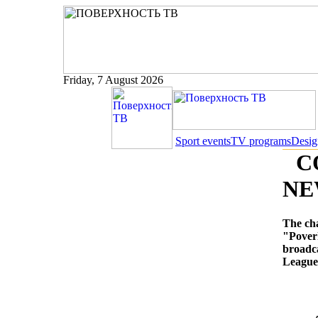
Friday, 7 August 2026
Sport events
TV programs
Desig
C
NE
The cha
"Pover
broadca
League